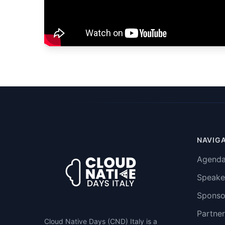
NAVIG
Agend
Speake
Sponso
Partner
Cloud Native Days (CND) Italy is a