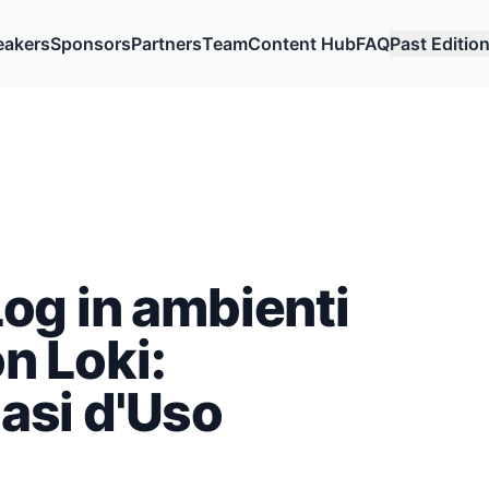
eakers
Sponsors
Partners
Team
Content Hub
FAQ
Past Editio
Log in ambienti
n Loki:
Casi d'Uso