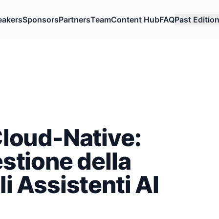
eakers
Sponsors
Partners
Team
Content Hub
FAQ
Past Editio
Cloud-Native:
stione della
i Assistenti AI