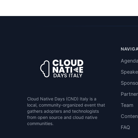
NAVIG
Agend
Speake
Sponso
Partner
Cloud Native Days (CND) Italy is a
Team
local, community-organized event that
gathers adopters and technologists
Conten
from open source and cloud native
communities.
FAQ